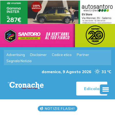
Advertising
Disclaimer
Codice etico
Partner
Segnala Notizia
domenica, 9 Agosto 2026
31 °C
Edicola
NOTIZIE FLASH!