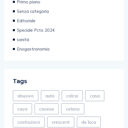
Senza categoria
Editoriale
Speciale Pcto 2024
sanità
Enogastronomia
Tags
abusivo
auto
calcio
casa
cava
cavese
celano
costruzioni
crescent
de luca