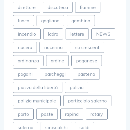
direttore
discoteca
fiamme
fuoco
gagliano
gambino
incendio
ladro
lettere
NEWS
nocera
nocerina
no crescent
ordinanza
ordine
paganese
pagani
parcheggi
pastena
piazza della libertà
polizia
polizia municipale
porticciolo salerno
porto
poste
rapina
rotary
salerno
siniscalchi
soldi