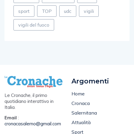
sport
TOP
udc
vigili
vigili del fuoco
Argomenti
Home
Le Cronache, il primo
quotidiano interattivo in
Cronaca
Italia.
Salernitana
Email
:
Attualità
cronacasalerno@gmail.com
Sport
Tel
: