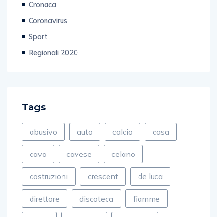
Cronaca
Coronavirus
Sport
Regionali 2020
Tags
abusivo
auto
calcio
casa
cava
cavese
celano
costruzioni
crescent
de luca
direttore
discoteca
fiamme