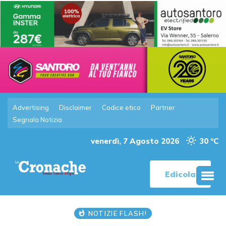
Advertising
Disclaimer
Codice etico
Partner
Segnala Notizia
venerdì, 7 Agosto 2026
30 °C
Edicola
NOTIZIE FLASH!