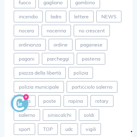
fuoco
gagliano
gambino
incendio
ladro
lettere
NEWS
nocera
nocerina
no crescent
ordinanza
ordine
paganese
pagani
parcheggi
pastena
piazza della libertà
polizia
polizia municipale
porticciolo salerno
porto
poste
rapina
rotary
salerno
siniscalchi
soldi
sport
TOP
udc
vigili