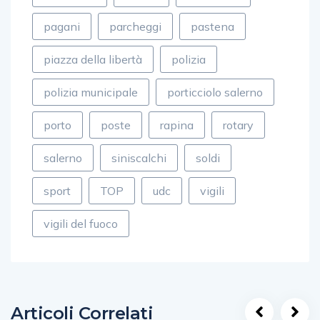
pagani
parcheggi
pastena
piazza della libertà
polizia
polizia municipale
porticciolo salerno
porto
poste
rapina
rotary
salerno
siniscalchi
soldi
sport
TOP
udc
vigili
vigili del fuoco
Articoli Correlati