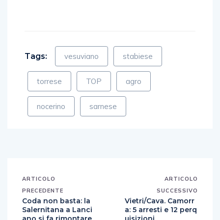
Tags:
vesuviano
stabiese
torrese
TOP
agro
nocerino
sarnese
ARTICOLO
ARTICOLO
PRECEDENTE
SUCCESSIVO
Coda non basta: la
Vietri/Cava. Camorr
Salernitana a Lanci
a: 5 arresti e 12 perq
ano si fa rimontare
uisizioni