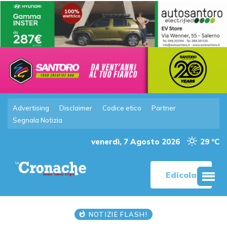
Advertising
Disclaimer
Codice etico
Partner
Segnala Notizia
venerdì, 7 Agosto 2026
29 °C
Edicola
NOTIZIE FLASH!