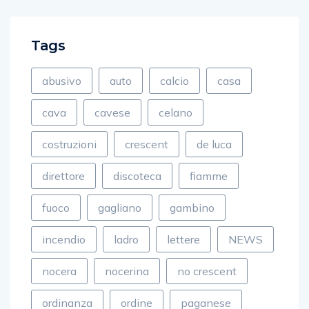
Tags
abusivo
auto
calcio
casa
cava
cavese
celano
costruzioni
crescent
de luca
direttore
discoteca
fiamme
fuoco
gagliano
gambino
incendio
ladro
lettere
NEWS
nocera
nocerina
no crescent
ordinanza
ordine
paganese