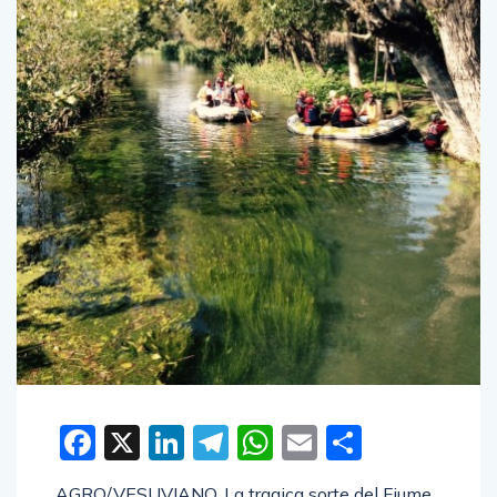
Facebook
X
LinkedIn
Telegram
WhatsApp
Email
Condivid
AGRO/VESUVIANO. La tragica sorte del Fiume