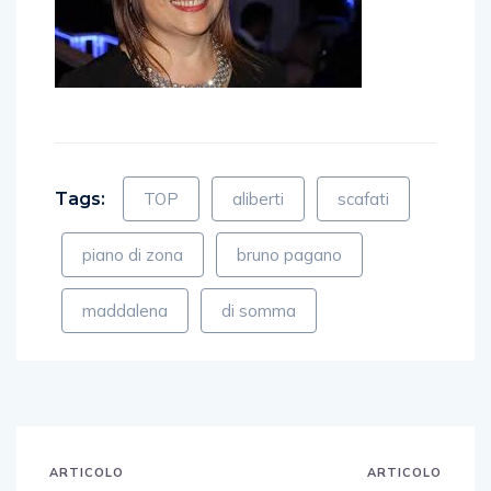
Tags:
TOP
aliberti
scafati
piano di zona
bruno pagano
maddalena
di somma
ARTICOLO
ARTICOLO