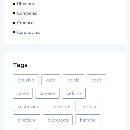
Ultimora
Campania
Cronaca
Coronavirus
Tags
abusivo
auto
calcio
casa
cava
cavese
celano
costruzioni
crescent
de luca
direttore
discoteca
fiamme