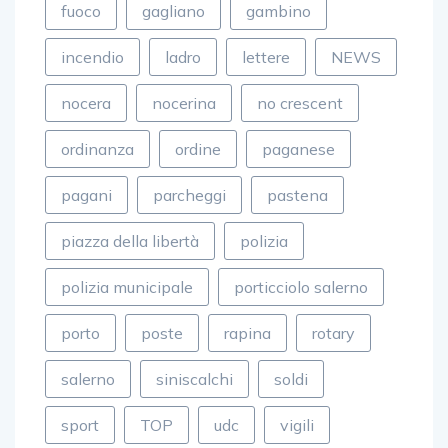
fuoco
gagliano
gambino
incendio
ladro
lettere
NEWS
nocera
nocerina
no crescent
ordinanza
ordine
paganese
pagani
parcheggi
pastena
piazza della libertà
polizia
polizia municipale
porticciolo salerno
porto
poste
rapina
rotary
salerno
siniscalchi
soldi
sport
TOP
udc
vigili