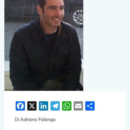
Facebook
X
LinkedIn
Telegram
WhatsApp
Email
Condivid
Di Adriano Falanga