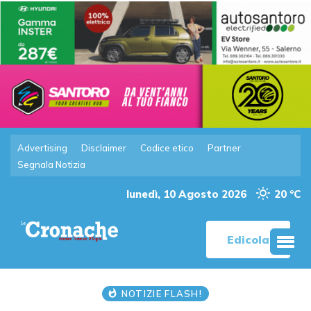
Advertising
Disclaimer
Codice etico
Partner
Segnala Notizia
lunedì, 10 Agosto 2026
20 °C
Edicola
NOTIZIE FLASH!