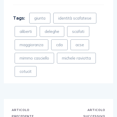
Tags:
giunta
identità scafatese
aliberti
deleghe
scafati
maggioranza
cda
acse
mimmo casciello
michele raviotta
cotucit
ARTICOLO
ARTICOLO
PRECEDENTE
SUCCESSIVO