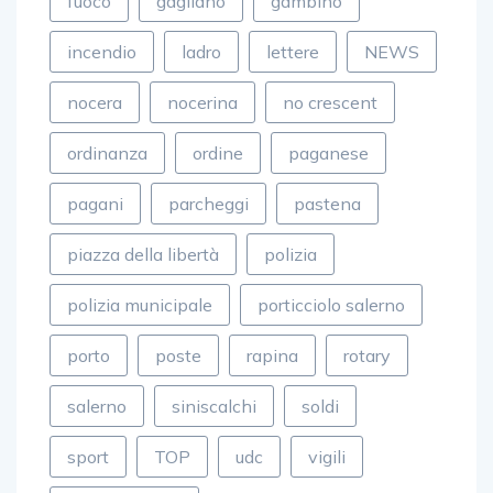
fuoco
gagliano
gambino
incendio
ladro
lettere
NEWS
nocera
nocerina
no crescent
ordinanza
ordine
paganese
pagani
parcheggi
pastena
piazza della libertà
polizia
polizia municipale
porticciolo salerno
porto
poste
rapina
rotary
salerno
siniscalchi
soldi
sport
TOP
udc
vigili