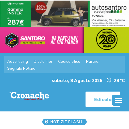
Advertising
Disclaimer
Codice etico
Partner
Segnala Notizia
sabato, 8 Agosto 2026
28 °C
Edicola
NOTIZIE FLASH!