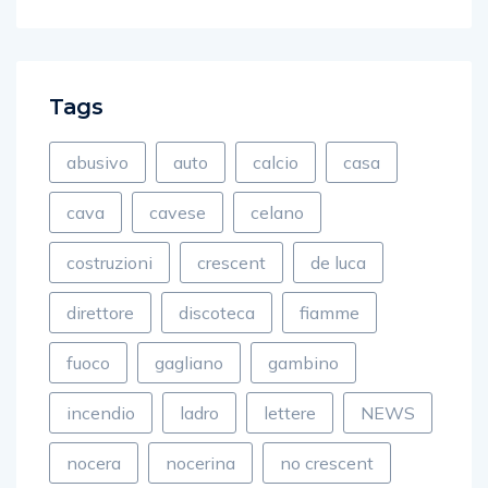
Tags
abusivo
auto
calcio
casa
cava
cavese
celano
costruzioni
crescent
de luca
direttore
discoteca
fiamme
fuoco
gagliano
gambino
incendio
ladro
lettere
NEWS
nocera
nocerina
no crescent