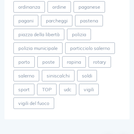
ordinanza
ordine
paganese
pagani
parcheggi
pastena
piazza della libertà
polizia
polizia municipale
porticciolo salerno
porto
poste
rapina
rotary
salerno
siniscalchi
soldi
sport
TOP
udc
vigili
vigili del fuoco