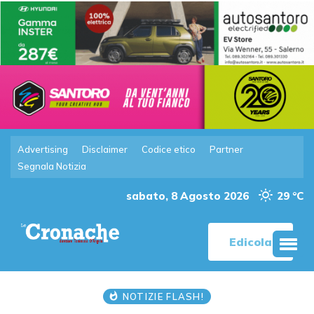
Advertising
Disclaimer
Codice etico
Partner
Segnala Notizia
sabato, 8 Agosto 2026
29 °C
Edicola
NOTIZIE FLASH!