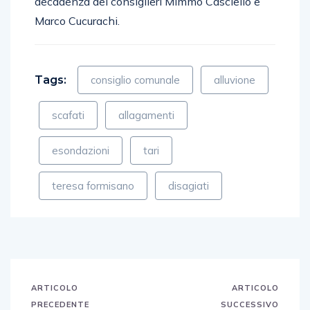
decadenza dei consiglieri Mimmo Casciello e
Marco Cucurachi.
Tags:
consiglio comunale
alluvione
scafati
allagamenti
esondazioni
tari
teresa formisano
disagiati
ARTICOLO
ARTICOLO
PRECEDENTE
SUCCESSIVO