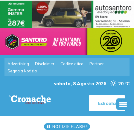
Advertising
Disclaimer
Codice etico
Partner
Segnala Notizia
sabato, 8 Agosto 2026
20 °C
Edicola
NOTIZIE FLASH!