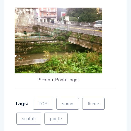
Scafati. Ponte, oggi
Tags:
TOP
sarno
fiume
scafati
ponte