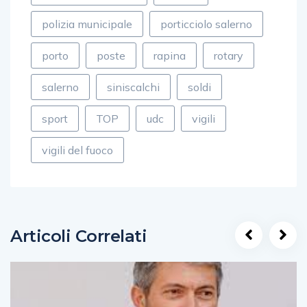
polizia municipale
porticciolo salerno
porto
poste
rapina
rotary
salerno
siniscalchi
soldi
sport
TOP
udc
vigili
vigili del fuoco
Articoli Correlati