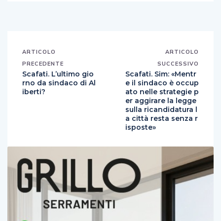
ARTICOLO
ARTICOLO
PRECEDENTE
SUCCESSIVO
Scafati. L’ultimo gio
Scafati. Sim: «Mentr
rno da sindaco di Al
e il sindaco è occup
iberti?
ato nelle strategie p
er aggirare la legge
sulla ricandidatura l
a città resta senza r
isposte»