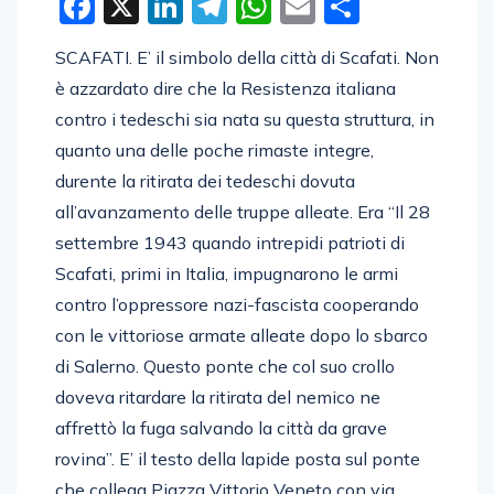
Facebook
X
LinkedIn
Telegram
WhatsApp
Email
Condivid
SCAFATI. E’ il simbolo della città di Scafati. Non
è azzardato dire che la Resistenza italiana
contro i tedeschi sia nata su questa struttura, in
quanto una delle poche rimaste integre,
durente la ritirata dei tedeschi dovuta
all’avanzamento delle truppe alleate. Era “Il 28
settembre 1943 quando intrepidi patrioti di
Scafati, primi in Italia, impugnarono le armi
contro l’oppressore nazi-fascista cooperando
con le vittoriose armate alleate dopo lo sbarco
di Salerno. Questo ponte che col suo crollo
doveva ritardare la ritirata del nemico ne
affrettò la fuga salvando la città da grave
rovina”. E’ il testo della lapide posta sul ponte
che collega Piazza Vittorio Veneto con via