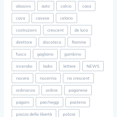
abusivo
auto
calcio
casa
cava
cavese
celano
costruzioni
crescent
de luca
direttore
discoteca
fiamme
fuoco
gagliano
gambino
incendio
ladro
lettere
NEWS
nocera
nocerina
no crescent
ordinanza
ordine
paganese
pagani
parcheggi
pastena
piazza della libertà
polizia