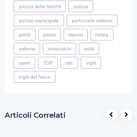
piazza della libertà
polizia
polizia municipale
porticciolo salerno
porto
poste
rapina
rotary
salerno
siniscalchi
soldi
sport
TOP
udc
vigili
vigili del fuoco
Articoli Correlati