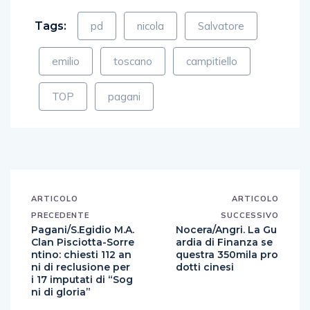
Tags:
pd
nicola
Salvatore
emilio
toscano
campitiello
TOP
pagani
ARTICOLO
ARTICOLO
PRECEDENTE
SUCCESSIVO
Pagani/S.Egidio M.A.
Nocera/Angri. La Gu
Clan Pisciotta-Sorre
ardia di Finanza se
ntino: chiesti 112 an
questra 350mila pro
ni di reclusione per
dotti cinesi
i 17 imputati di “Sog
ni di gloria”