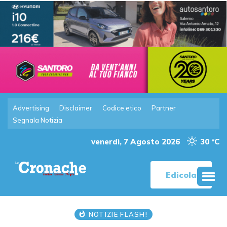
Advertising
Disclaimer
Codice etico
Partner
Segnala Notizia
venerdì, 7 Agosto 2026
30 °C
Edicola
NOTIZIE FLASH!