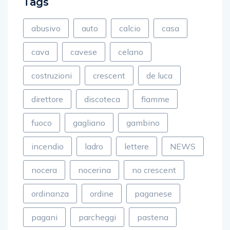
Tags
abusivo
auto
calcio
casa
cava
cavese
celano
costruzioni
crescent
de luca
direttore
discoteca
fiamme
fuoco
gagliano
gambino
incendio
ladro
lettere
NEWS
nocera
nocerina
no crescent
ordinanza
ordine
paganese
pagani
parcheggi
pastena