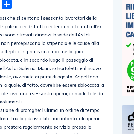
n
gram
hatsApp
Email
Condividi
osì che si sentono i sessanta lavoratori della
pulizie dei distretti dei territori afferenti all’ex
si sono ritrovati dinanzi la sede dell’Asl di
i non percepiscono lo stipendio e le cause alla
lteplici: in primis un errore nella gara
 bloccata, e in secondo luogo il passaggio di
l’Asl di Salerno, Maurizio Bortoletti, e il nuovo
llante, avvenuto ai primi di agosto. Aspettano
 la quale, di fatto, dovrebbe essere sbloccata la
quale lavorano i sessanta operai, in modo tale da
molumenti.
stione di proroghe: l’ultima, in ordine di tempo,
ora il nulla più assoluto, ma intanto, gli operai
a prestare regolarmente servizio presso le