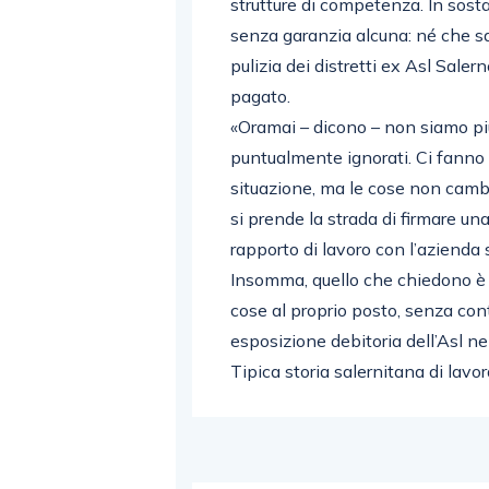
strutture di competenza. In sost
senza garanzia alcuna: né che s
pulizia dei distretti ex Asl Saler
pagato.
«Oramai – dicono – non siamo pi
puntualmente ignorati. Ci fanno v
situazione, ma le cose non camb
si prende la strada di firmare un
rapporto di lavoro con l’azienda s
Insomma, quello che chiedono è 
cose al proprio posto, senza con
esposizione debitoria dell’Asl nei
Tipica storia salernitana di lavo