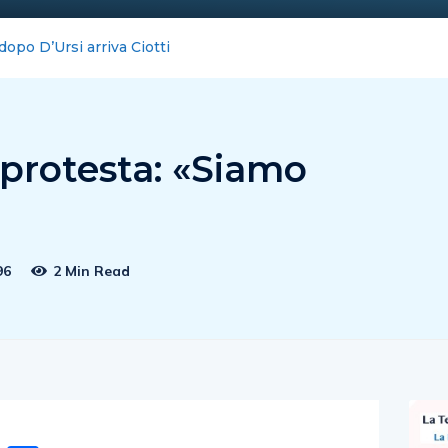
cursione nei talk & news tv
protesta: «Siamo
96
2 Min Read