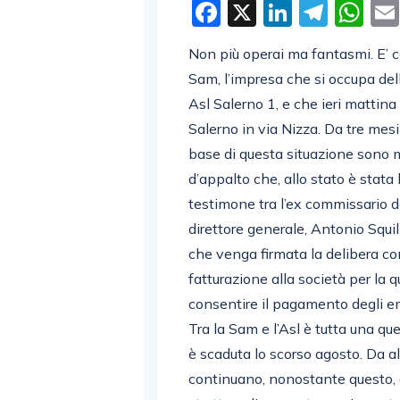
Facebook
X
LinkedI
Tele
W
Non più operai ma fantasmi. E’ c
Sam, l’impresa che si occupa delle 
Asl Salerno 1, e che ieri mattina 
Salerno in via Nizza. Da tre mes
base di questa situazione sono mo
d’appalto che, allo stato è stata
testimone tra l’ex commissario del
direttore generale, Antonio Squi
che venga firmata la delibera con
fatturazione alla società per la 
consentire il pagamento degli e
Tra la Sam e l’Asl è tutta una que
è scaduta lo scorso agosto. Da all
continuano, nonostante questo, 