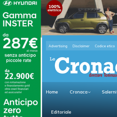
Advertising
Disclaimer
Codice etico
Home
Cronaca
Salern
Editoriale