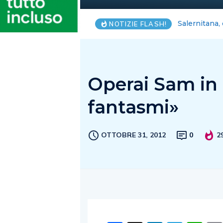
Una breve in
NOTIZIE FLASH!
Operai Sam in 
fantasmi»
OTTOBRE 31, 2012
0
2