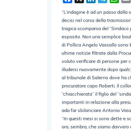
“L’indagine è ad un passo dalla s
decisi nel corso della trasmissio
tragica scomparsa del “Sindaco p
esposito. Non una semplice bouta
di Pollica Angelo Vassallo sono ba
ultime notizie filtrate dalla Pro
voluto verificare di persone per 
illudersi nuovamente dopo qualche
al tribunale di Salerno dove ha c
procuratore capo Roberti. Il collo
“chiacchierata” il figlio del “si
importanti in relazione alla pres
ada far sbilanciare Antonio Vassal
“In questi mesi si sono dette e s
ora, sembra, che siamo davvero a