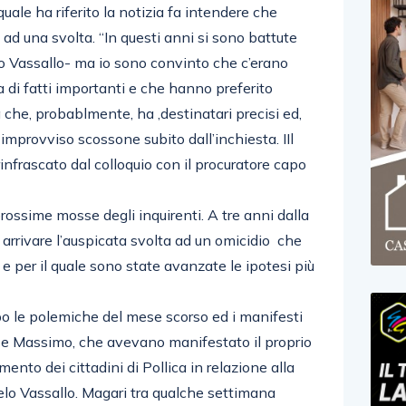
ale ha riferito la notizia fa intendere che
 ad una svolta. “In questi anni si sono battute
io Vassallo- ma io sono convinto che c’erano
di fatti importanti e che hanno preferito
a che, probablmente, ha ,destinatari precisi ed,
improvviso scossone subito dall’inchiesta. IIl
rinfrascato dal colloquio con il procuratore capo
rossime mosse degli inquirenti. A tre anni dalla
rrivare l’auspicata svolta ad un omicidio che
e per il quale sono state avanzate le ipotesi più
po le polemiche del mese scorso ed i manifesti
rio e Massimo, che avevano manifestato il proprio
nto dei cittadini di Pollica in relazione alla
lo Vassallo. Magari tra qualche settimana