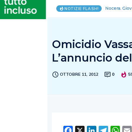
Vanni Avallo
NOTIZIE FLASH!
Omicidio Vassall
L’annuncio del 
OTTOBRE 11, 2012
0
5
Facebook
X
LinkedI
Tele
W