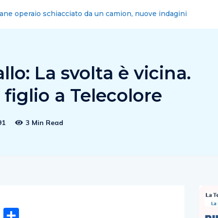
ne: Radio City, primo programma a 13 anni
o: La svolta è vicina.
figlio a Telecolore
91
3 Min Read
n
gram
hatsApp
Email
Condividi