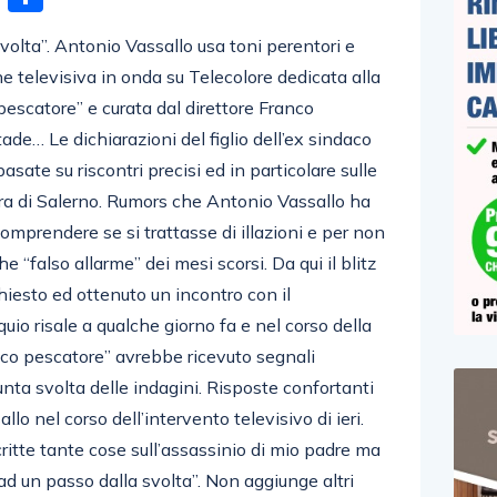
volta”. Antonio Vassallo usa toni perentori e
ne televisiva in onda su Telecolore dedicata alla
escatore” e curata dal direttore Franco
de… Le dichiarazioni del figlio dell’ex sindaco
sate su riscontri precisi ed in particolare sulle
cura di Salerno. Rumors che Antonio Vassallo ha
comprendere se si trattasse di illazioni e per non
 “falso allarme” dei mesi scorsi. Da qui il blitz
hiesto ed ottenuto un incontro con il
quio risale a qualche giorno fa e nel corso della
ndaco pescatore” avrebbe ricevuto segnali
unta svolta delle indagini. Risposte confortanti
lo nel corso dell’intervento televisivo di ieri.
critte tante cose sull’assassinio di mio padre ma
d un passo dalla svolta”. Non aggiunge altri