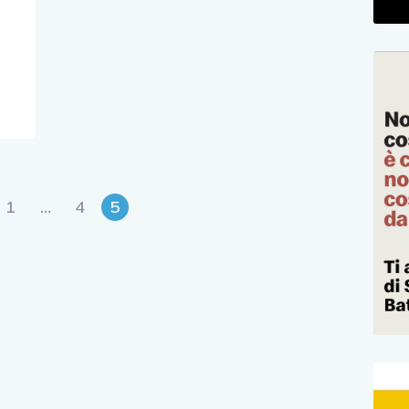
1
…
4
5