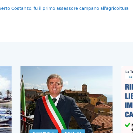
ernitani tartassati da bollette pazze