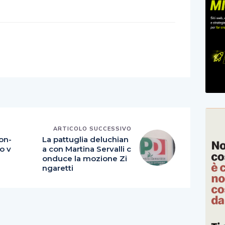
E
ARTICOLO SUCCESSIVO
 on-
La pattuglia deluchian
io v
a con Martina Servalli c
onduce la mozione Zi
ngaretti