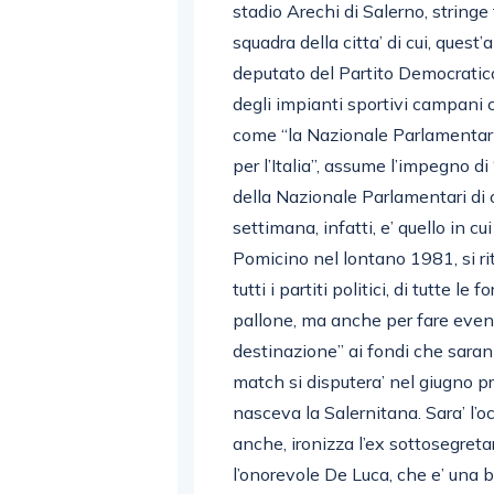
stadio Arechi di Salerno, stringe 
squadra della citta’ di cui, quest’
deputato del Partito Democratico,
degli impianti sportivi campani 
come “la Nazionale Parlamentari, 
per l’Italia”, assume l’impegno di 
della Nazionale Parlamentari di o
settimana, infatti, e’ quello in c
Pomicino nel lontano 1981, si ri
tutti i partiti politici, di tutte le
pallone, ma anche per fare even
destinazione” ai fondi che sarann
match si disputera’ nel giugno pr
nasceva la Salernitana. Sara’ l’o
anche, ironizza l’ex sottosegretar
l’onorevole De Luca, che e’ una b