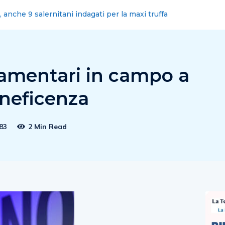
omuni sciolti? Politica faccia di piu’
lamentari in campo a
eneficenza
83
2 Min Read