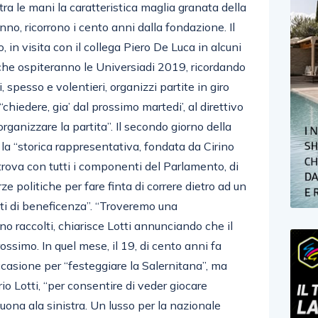
tra le mani la caratteristica maglia granata della
anno, ricorrono i cento anni dalla fondazione. Il
 in visita con il collega Piero De Luca in alcuni
che ospiteranno le Universiadi 2019, ricordando
spesso e volentieri, organizzi partite in giro
“chiedere, gia’ dal prossimo martedi’, al direttivo
rganizzare la partita”. Il secondo giorno della
ui la “storica rappresentativa, fondata da Cirino
trova con tutti i componenti del Parlamento, di
 forze politiche per fare finta di correre dietro ad un
ti di beneficenza”. “Troveremo una
o raccolti, chiarisce Lotti annunciando che il
ossimo. In quel mese, il 19, di cento anni fa
ccasione per “festeggiare la Salernitana”, ma
io Lotti, “per consentire di veder giocare
uona ala sinistra. Un lusso per la nazionale