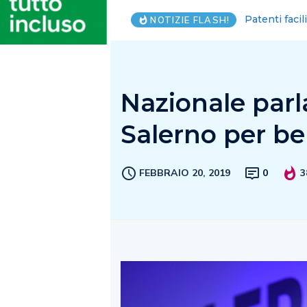
Piantedosi, C
NOTIZIE FLASH!
Nazionale par
Salerno per b
FEBBRAIO 20, 2019
0
3