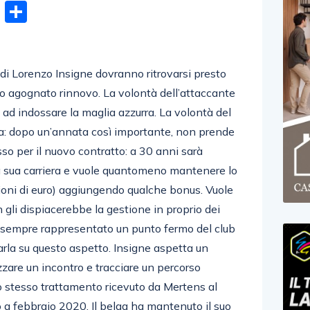
n
gram
hatsApp
Email
Condividi
 di Lorenzo Insigne dovranno ritrovarsi presto
to agognato rinnovo. La volontà dell’attaccante
 ad indossare la maglia azzurra. La volontà del
ta: dopo un’annata così importante, non prende
sso per il nuovo contratto: a 30 anni sarà
la sua carriera e vuole quantomeno mantenere lo
ioni di euro) aggiungendo qualche bonus. Vuole
 gli dispiacerebbe la gestione in proprio dei
a sempre rappresentato un punto fermo del club
ntarla su questo aspetto. Insigne aspetta un
zzare un incontro e tracciare un percorso
o stesso trattamento ricevuto da Mertens al
 a febbraio 2020. Il belga ha mantenuto il suo