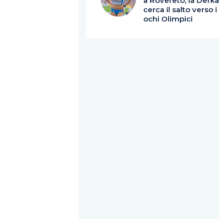
a Rovereto, la Derk
cerca il salto verso i
ochi Olimpici