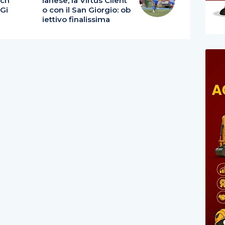
ach
ianese, la Virtus Cilent
 Gi
o con il San Giorgio: ob
iettivo finalissima