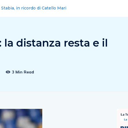
to cadavere in decomposizione: indagini in corso
 la distanza resta e il
0
3 Min Read