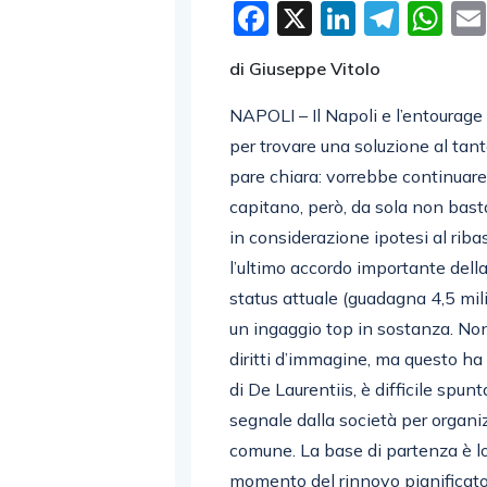
Facebook
X
LinkedI
Tele
W
di Giuseppe Vitolo
NAPOLI – Il Napoli e l’entourage
per trovare una soluzione al tan
pare chiara: vorrebbe continuare
capitano, però, da sola non bas
in considerazione ipotesi al riba
l’ultimo accordo importante del
status attuale (guadagna 4,5 mil
un ingaggio top in sostanza. Non
diritti d’immagine, ma questo h
di De Laurentiis, è difficile spu
segnale dalla società per organi
comune. La base di partenza è l
momento del rinnovo pianificato