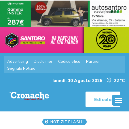
Advertising
Disclaimer
Codice etico
Partner
Segnala Notizia
lunedì, 10 Agosto 2026
22 °C
Edicola
NOTIZIE FLASH!