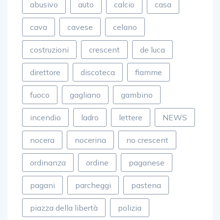
abusivo
auto
calcio
casa
cava
cavese
celano
costruzioni
crescent
de luca
direttore
discoteca
fiamme
fuoco
gagliano
gambino
incendio
ladro
lettere
NEWS
nocera
nocerina
no crescent
ordinanza
ordine
paganese
pagani
parcheggi
pastena
piazza della libertà
polizia