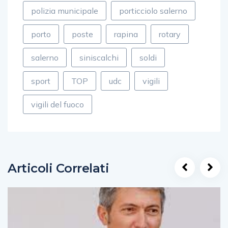
polizia municipale
porticciolo salerno
porto
poste
rapina
rotary
salerno
siniscalchi
soldi
sport
TOP
udc
vigili
vigili del fuoco
Articoli Correlati