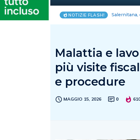
Blackout Int
NOTIZIE FLASH!
Malattia e lavor
più visite fisca
e procedure
MAGGIO 15, 2026
0
61