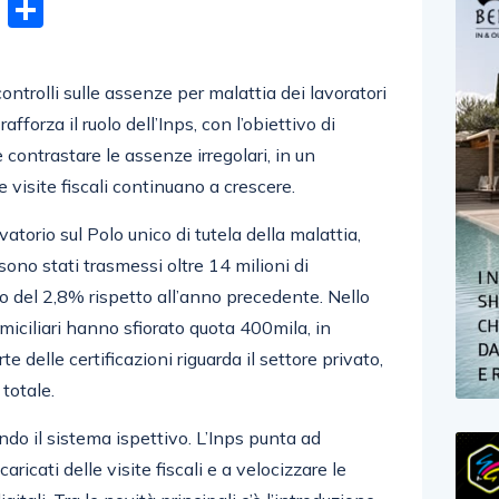
n
gram
hatsApp
Email
Condividi
ntrolli sulle assenze per malattia dei lavoratori
fforza il ruolo dell’Inps, con l’obiettivo di
e contrastare le assenze irregolari, in un
 e visite fiscali continuano a crescere.
vatorio sul Polo unico di tutela della malattia,
no stati trasmessi oltre 14 milioni di
to del 2,8% rispetto all’anno precedente. Nello
omiciliari hanno sfiorato quota 400mila, in
e delle certificazioni riguarda il settore privato,
 totale.
o il sistema ispettivo. L’Inps punta ad
ricati delle visite fiscali e a velocizzare le