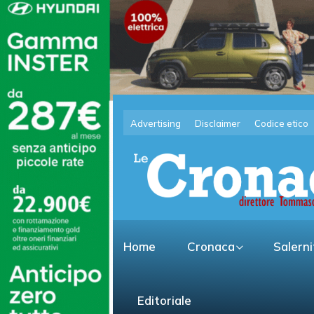
Advertising
Disclaimer
Codice etico
Home
Cronaca
Salern
Editoriale