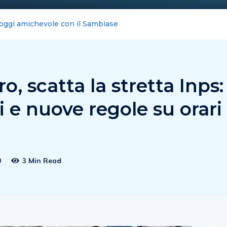
ernet blocca la Costiera : FeNAILP, chiederemo i danni
o, scatta la stretta Inps:
li e nuove regole su orari
0
3 Min Read