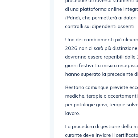
procedure attraverso strumenti dig
di una piattaforma online integr
(Pdnd), che permetterà ai datori 
controlli sui dipendenti assenti.
Uno dei cambiamenti più rilevanti 
2026 non ci sarà più distinzione t
dovranno essere reperibili dalle 
giorni festivi. La misura recepis
hanno superato la precedente di
Restano comunque previste ecce
mediche, terapie o accertamenti 
per patologie gravi, terapie salva
lavoro.
La procedura di gestione della m
curante deve inviare il certificat