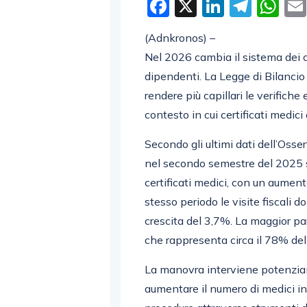
Facebook
X
LinkedI
Tele
W
(Adnkronos) –
Nel 2026 cambia il sistema dei co
dipendenti. La Legge di Bilancio ra
rendere più capillari le verifiche 
contesto in cui certificati medici
Secondo gli ultimi dati dell’Osser
nel secondo semestre del 2025 so
certificati medici, con un aumen
stesso periodo le visite fiscali d
crescita del 3,7%. La maggior part
che rappresenta circa il 78% del
La manovra interviene potenziand
aumentare il numero di medici inca