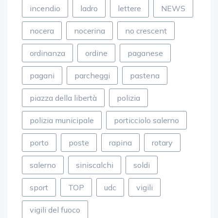
incendio
ladro
lettere
NEWS
nocera
nocerina
no crescent
ordinanza
ordine
paganese
pagani
parcheggi
pastena
piazza della libertà
polizia
polizia municipale
porticciolo salerno
porto
poste
rapina
rotary
salerno
siniscalchi
soldi
sport
TOP
udc
vigili
vigili del fuoco