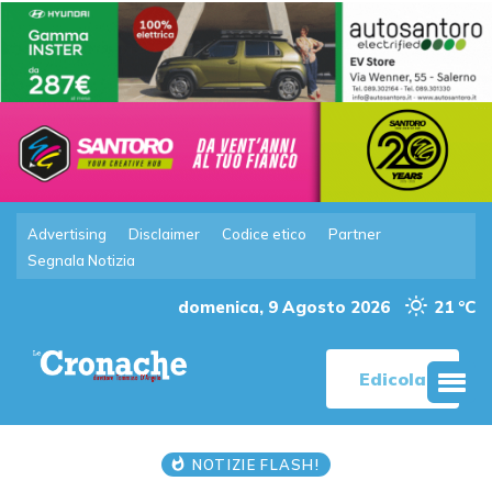
Advertising
Disclaimer
Codice etico
Partner
Segnala Notizia
domenica, 9 Agosto 2026
21 °C
Edicola
NOTIZIE FLASH!