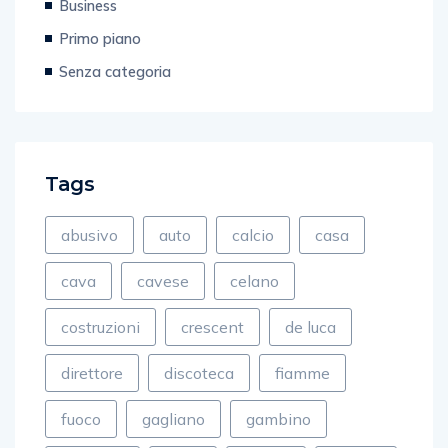
Business
Primo piano
Senza categoria
Tags
abusivo
auto
calcio
casa
cava
cavese
celano
costruzioni
crescent
de luca
direttore
discoteca
fiamme
fuoco
gagliano
gambino