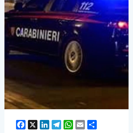
Facebook
X
LinkedIn
Telegram
WhatsApp
Email
Condivid