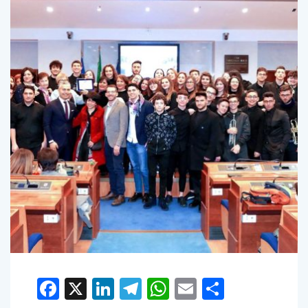
Facebook
X
LinkedIn
Telegram
WhatsApp
Email
Condivid