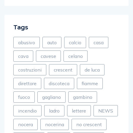
Tags
abusivo
auto
calcio
casa
cava
cavese
celano
costruzioni
crescent
de luca
direttore
discoteca
fiamme
fuoco
gagliano
gambino
incendio
ladro
lettere
NEWS
nocera
nocerina
no crescent