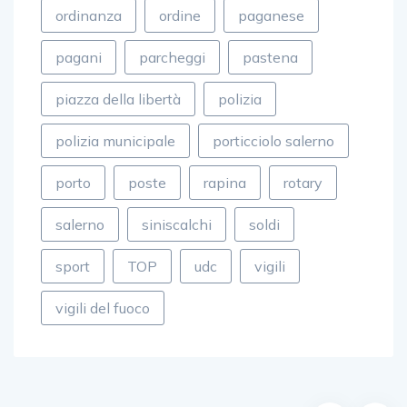
ordinanza
ordine
paganese
pagani
parcheggi
pastena
piazza della libertà
polizia
polizia municipale
porticciolo salerno
porto
poste
rapina
rotary
salerno
siniscalchi
soldi
sport
TOP
udc
vigili
vigili del fuoco