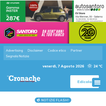
Advertising
Disclaimer
Codice etico
Partner
Segnala Notizia
venerdì, 7 Agosto 2026
24 °C
Edicola
NOTIZIE FLASH!