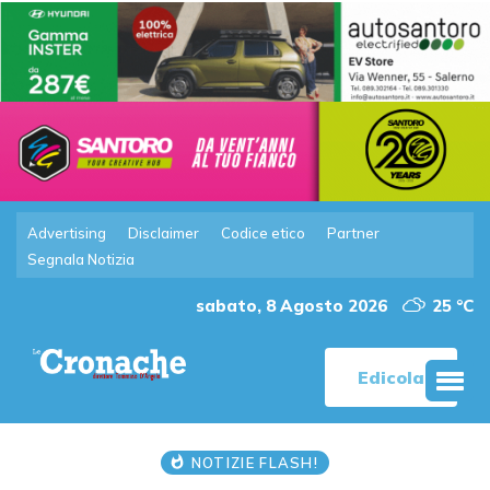
Advertising
Disclaimer
Codice etico
Partner
Segnala Notizia
sabato, 8 Agosto 2026
25 °C
Edicola
NOTIZIE FLASH!