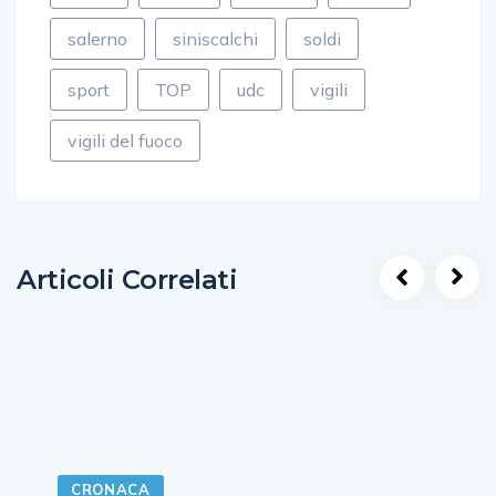
salerno
siniscalchi
soldi
sport
TOP
udc
vigili
vigili del fuoco
Articoli Correlati
CRONACA