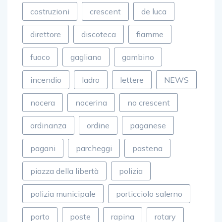
costruzioni
crescent
de luca
direttore
discoteca
fiamme
fuoco
gagliano
gambino
incendio
ladro
lettere
NEWS
nocera
nocerina
no crescent
ordinanza
ordine
paganese
pagani
parcheggi
pastena
piazza della libertà
polizia
polizia municipale
porticciolo salerno
porto
poste
rapina
rotary