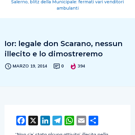
Salerno, blitz della Municipale: fermati vari venditori
ambulanti
Ior: legale don Scarano, nessun
illecito e lo dimostreremo
MARZO 19, 2014
0
394
Facebook
X
LinkedIn
Telegram
WhatsApp
Email
Condivid
“Non c’e’ stata alcuna attivita’ illecita nella