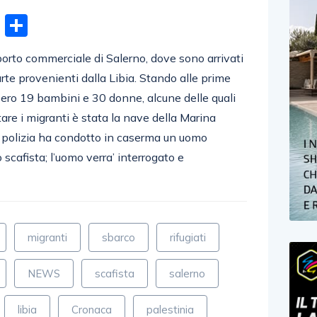
n
gram
hatsApp
Email
Condividi
orto commerciale di Salerno, dove sono arrivati
rte provenienti dalla Libia. Stando alle prime
bbero 19 bambini e 30 donne, alcune delle quali
tare i migranti è stata la nave della Marina
a polizia ha condotto in caserma un uomo
scafista; l’uomo verra’ interrogato e
migranti
sbarco
rifugiati
NEWS
scafista
salerno
libia
Cronaca
palestinia