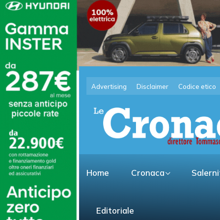
Advertising
Disclaimer
Codice etico
Home
Cronaca
Salern
Editoriale