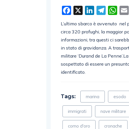
Facebook
X
LinkedI
Tele
W
L’ultimo sbarco è avvenuto nel p
circa 320 profughi, la maggior pa
informazioni, tra questi ci sare
in stato di gravidanza. A traspor
militare ‘Durand de La Penne’.L
sospettato di essere un presunto 
identificato.
Tags:
marina
esodo
immigrati
nave militare
corno d'oro
cronache