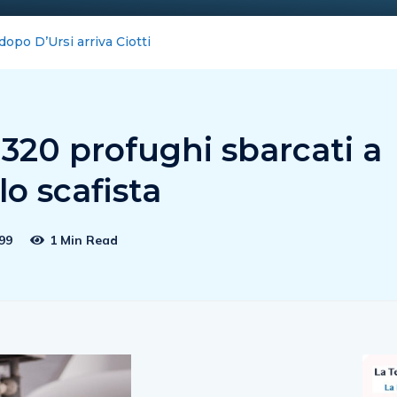
cursione nei talk & news tv
320 profughi sbarcati a
lo scafista
99
1 Min Read