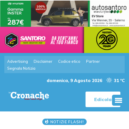
Advertising
Disclaimer
Codice etico
Partner
Segnala Notizia
domenica, 9 Agosto 2026
31 °C
Edicola
NOTIZIE FLASH!