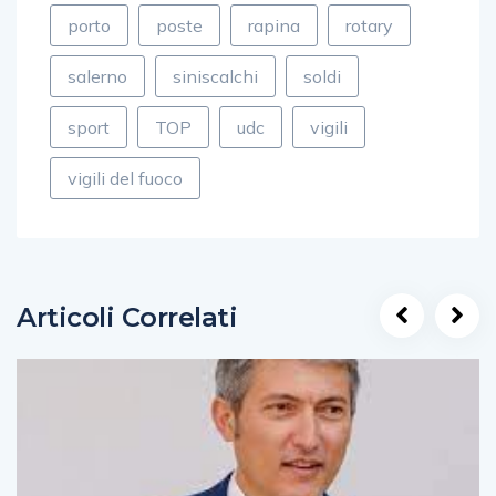
porto
poste
rapina
rotary
salerno
siniscalchi
soldi
sport
TOP
udc
vigili
vigili del fuoco
Articoli Correlati