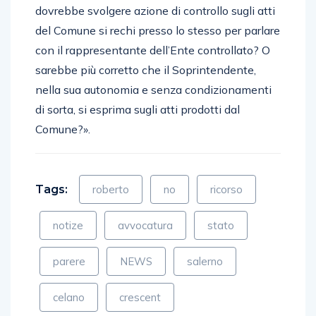
dovrebbe svolgere azione di controllo sugli atti
del Comune si rechi presso lo stesso per parlare
con il rappresentante dell’Ente controllato? O
sarebbe più corretto che il Soprintendente,
nella sua autonomia e senza condizionamenti
di sorta, si esprima sugli atti prodotti dal
Comune?».
Tags:
roberto
no
ricorso
notize
avvocatura
stato
parere
NEWS
salerno
celano
crescent