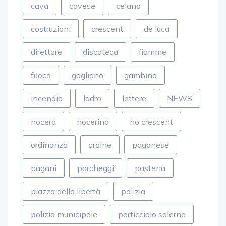
cava
cavese
celano
costruzioni
crescent
de luca
direttore
discoteca
fiamme
fuoco
gagliano
gambino
incendio
ladro
lettere
NEWS
nocera
nocerina
no crescent
ordinanza
ordine
paganese
pagani
parcheggi
pastena
piazza della libertà
polizia
polizia municipale
porticciolo salerno