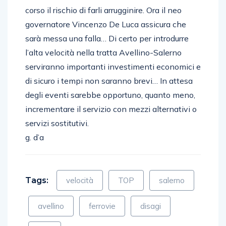
corso il rischio di farli arrugginire. Ora il neo
governatore Vincenzo De Luca assicura che
sarà messa una falla… Di certo per introdurre
l’alta velocità nella tratta Avellino-Salerno
serviranno importanti investimenti economici e
di sicuro i tempi non saranno brevi… In attesa
degli eventi sarebbe opportuno, quanto meno,
incrementare il servizio con mezzi alternativi o
servizi sostitutivi.
g. d’a
Tags:
velocità
TOP
salerno
avellino
ferrovie
disagi