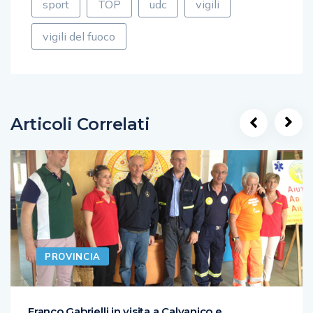
sport
TOP
udc
vigili
vigili del fuoco
Articoli Correlati
PROVINCIA
Franco Gabrielli in visita a Calvanico e