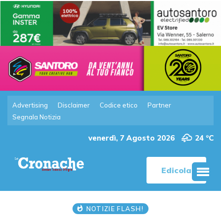
Advertising
Disclaimer
Codice etico
Partner
Segnala Notizia
venerdì, 7 Agosto 2026
24 °C
Edicola
NOTIZIE FLASH!