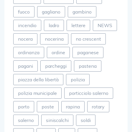
fuoco
gagliano
gambino
incendio
ladro
lettere
NEWS
nocera
nocerina
no crescent
ordinanza
ordine
paganese
pagani
parcheggi
pastena
piazza della libertà
polizia
polizia municipale
porticciolo salerno
porto
poste
rapina
rotary
salerno
siniscalchi
soldi