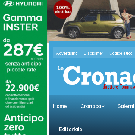
Advertising
Disclaimer
Codice etico
Home
Cronaca
Salern
Editoriale