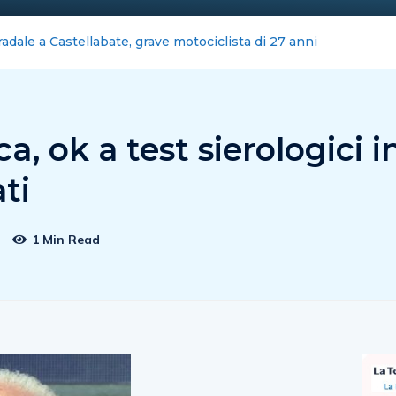
iano scippato in via Mobilio
a, ok a test sierologici i
ati
1 Min Read