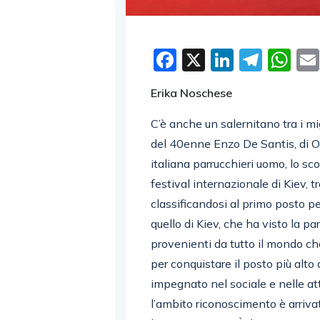
Facebook
X
LinkedI
Tele
W
Erika Noschese
C’è anche un salernitano tra i mi
del 40enne Enzo De Santis, di O
italiana parrucchieri uomo, lo sc
festival internazionale di Kiev, tr
classificandosi al primo posto p
quello di Kiev, che ha visto la pa
provenienti da tutto il mondo che
per conquistare il posto più alt
impegnato nel sociale e nelle att
l’ambito riconoscimento è arriva
la concorrenza. «È il riconoscime