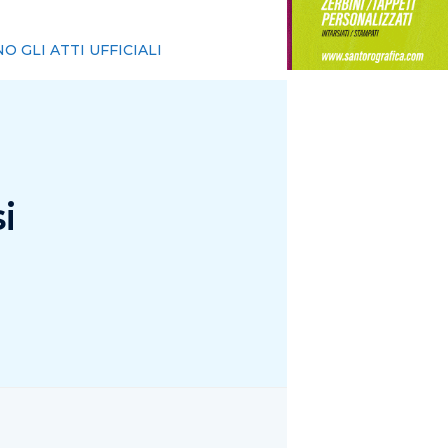
giorno”
i