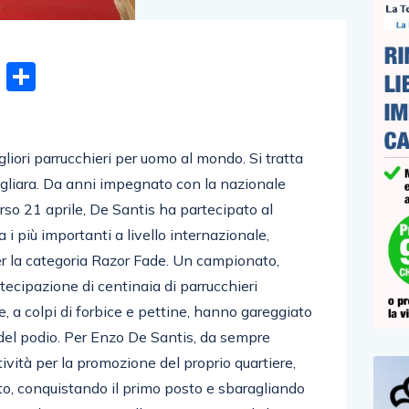
n
gram
hatsApp
Email
Condividi
gliori parrucchieri per uomo al mondo. Si tratta
gliara. Da anni impegnato con la nazionale
orso 21 aprile, De Santis ha partecipato al
a i più importanti a livello internazionale,
er la categoria Razor Fade. Un campionato,
rtecipazione di centinaia di parrucchieri
, a colpi di forbice e pettine, hanno gareggiato
o del podio. Per Enzo De Santis, da sempre
ività per la promozione del proprio quartiere,
to, conquistando il primo posto e sbaragliando
nto più importante alla mia carriera – dichiara