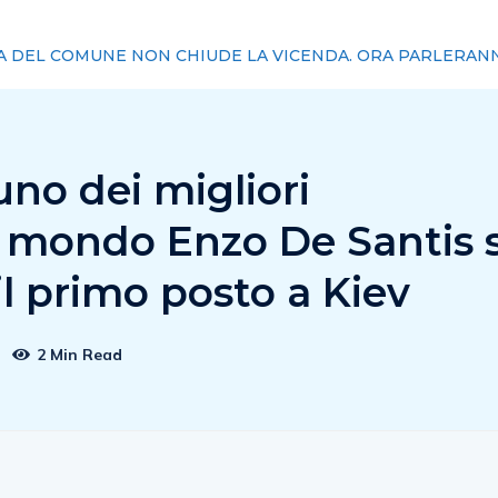
 lavoro, Tiso(Acc. Iniziativa Comune): “Diritti da tutelare ogni 
uno dei migliori
l mondo Enzo De Santis s
il primo posto a Kiev
2 Min Read