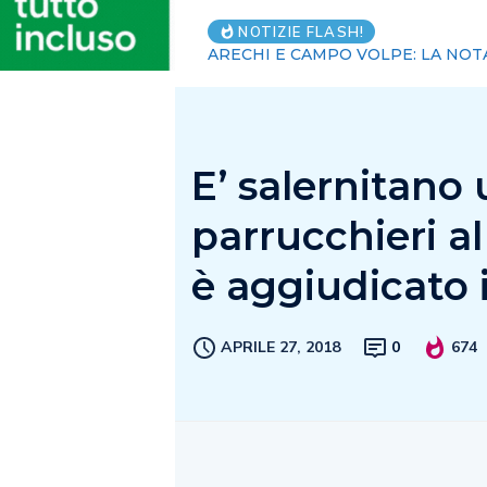
Sicurezza sul
NOTIZIE FLASH!
E’ salernitano 
parrucchieri a
è aggiudicato 
APRILE 27, 2018
0
674