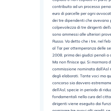
contribuito ad un processo penal
euro di parcelle per ogni avvocato
dei tre dipendenti che avevano 
colpevolezza di tre dirigenti dell
sono ammessi alle ulteriori prov
Russo. Va detto che i tre, nel fe
al Tar per ottemperanza delle se
2008, prima dei giudizi penali a c
Ma non finisce qui. Si mormora d
commissione nominata dall’Asl ne
degli elaborati. Tante voci ma q
concorso sia davvero estremamen
dell’Asl, specie in periodo di rid
fondamentali nella cura del citta
dirigenti viene eseguito dai funzi
nominare tre nuovi alti gradi); s