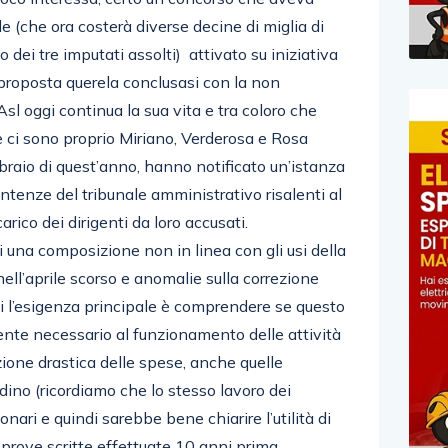
e (che ora costerà diverse decine di miglia di
 dei tre imputati assolti) attivato su iniziativa
proposta querela conclusasi con la non
’Asl oggi continua la sua vita e tra coloro che
e ci sono proprio Miriano, Verderosa e Rosa
bbraio di quest’anno, hanno notificato un’istanza
ntenze del tribunale amministrativo risalenti al
arico dei dirigenti da loro accusati.
i una composizione non in linea con gli usi della
ll’aprile scorso e anomalie sulla correzione
ui l’esigenza principale è comprendere se questo
te necessario al funzionamento delle attività
uzione drastica delle spese, anche quelle
dino (ricordiamo che lo stesso lavoro dei
onari e quindi sarebbe bene chiarire l’utilità di
e prove scritte effettuate 10 anni prima