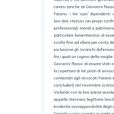
cavesi (anche se Giovanni Russo
Farano, i tre “suoi” dipendenti
loro dire, ritorsivi nei propri co
professionali, morali e patrimon
particolare lamentavano: di esser
svolta fino ad allora per conto de
esclusione gli incarichi defension
fra i quali un cugino della moglie
Giovanni Russo; di essere stati 
la copertura di tre posti di avvo
contestati agli avvocati Farano e
concluderà nel novembre scorso 
Violante con la loro piena assolu
appello ritennero legittima l’esc
evidente sovrapponibilità degli e
Copiato o non copiato in parte 