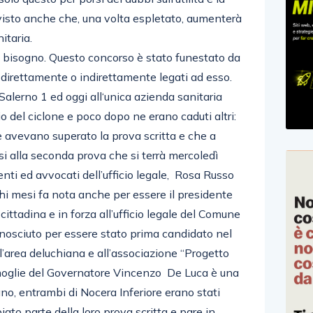
visto anche che, una volta espletato, aumenterà
itaria.
se bisogno. Questo concorso è stato funestato da
 direttamente o indirettamente legati ad esso.
Salerno 1 ed oggi all‘unica azienda sanitaria
io del ciclone e poco dopo ne erano caduti altri:
e avevano superato la prova scritta e che a
i alla seconda prova che si terrà mercoledì
enti ed avvocati dell’ufficio legale, Rosa Russo
chi mesi fa nota anche per essere il presidente
cittadina e in forza all’ufficio legale del Comune
onosciuto per essere stato prima candidato nel
l’area deluchiana e all’associazione “Progetto
 moglie del Governatore Vincenzo De Luca è una
no, entrambi di Nocera Inferiore erano stati
iato parte della loro prova scritta e pare in