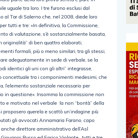
 uguale tra loro. I tre furono esclusi dal
 al Tar di Salerno che, nel 2008, diede loro
 tutti e tre: «In definitiva, la Commissione,
nto di valutazione, s’è sostanzialmente basata,
 originalità” di ben quattro elaborati,
enti formali, più o meno similari, tra gli stessi,
ivare adeguatamente in sede di verbale, se la
di identici gli uni con gli altri” integrasse,
to concettuale tra i componimenti medesimi, che
a, l’elemento sostanziale necessario per
lagio in questione». Insomma la commissione non
o e motivato nel verbale la non “bontà” della
usi proposero querela e scattò un’indagine più
putati gli avvocati Annamaria Farano, capo
rà anche direttore amministrativo dell’Asl
 Giovanni Russo ed Enrico Violante , tutti e tre