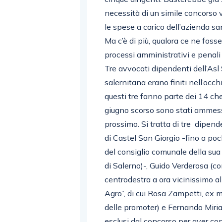
necessità di un simile concorso 
le spese a carico dell’azienda san
Ma c’è di più, qualora ce ne fos
processi amministrativi e penali
Tre avvocati dipendenti dell’Asl 
salernitana erano finiti nell’occh
questi tre fanno parte dei 14 ch
giugno scorso sono stati ammess
prossimo. Si tratta di tre dipend
di Castel San Giorgio -fino a po
del consiglio comunale della sua 
di Salerno)-, Guido Verderosa (c
centrodestra a ora vicinissimo al
Agro”, di cui Rosa Zampetti, ex
delle promoter) e Fernando Miria
esclusi dal concorso per aver cop