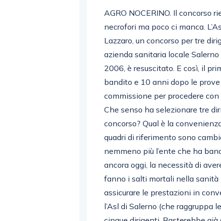
AGRO NOCERINO. Il concorso ries
necrofori ma poco ci manca. L’As
Lazzaro, un concorso per tre diri
azienda sanitaria locale Salerno 
2006, è resuscitato. E così, il p
bandito e 10 anni dopo le prove 
commissione per procedere con il
Che senso ha selezionare tre dir
concorso? Qual è la convenienza
quadri di riferimento sono cambi
nemmeno più l’ente che ha bandit
ancora oggi, la necessità di avere a
fanno i salti mortali nella sanit
assicurare le prestazioni in co
l’Asl di Salerno (che raggruppa l
cinque dirigenti. Basterebbe già s