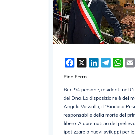
Facebook
X
LinkedI
Tele
W
Pina Ferro
Ben 94 persone, residenti nel C
del Dna. La disposizione è dei m
Angelo Vassallo, il “Sindaco Pesca
responsabile della morte del prim
libero. A dare notizia del preli
ipotizzare a nuovi sviluppi per le