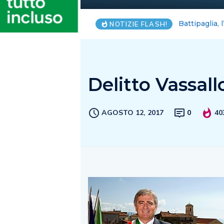
Arechi e Vol
NOTIZIE FLASH!
Delitto Vassall
AGOSTO 12, 2017
0
40