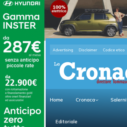
Advertising
Disclaimer
Codice etico
Home
Cronaca
Salern
Editoriale