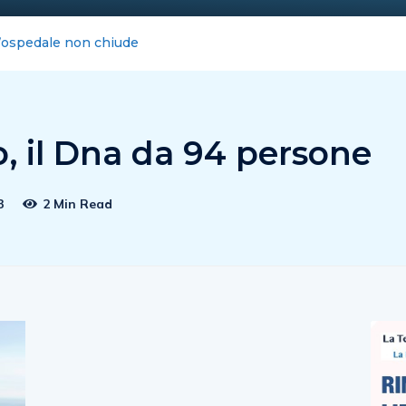
pe: la nota del Comune non chiude la vicenda
o, il Dna da 94 persone
3
2 Min Read