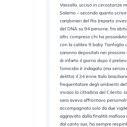
Vassallo, ucciso in circostanze m
Salerno – secondo quanto scrive 
carabinieri del Ris (reparto invest
del DNA su 94 persone, fra abitan
altri, compreso chi ha possedut
con la calibro 9 baby Tanfoglio uti
saranno depositati nei prossimi 
di infarto il giorno dopo il prel
l’omicidio è indagato (ma senza 
delitto) il 34 enne Italo brasil
frequentatore degli ambienti del
invaso la cittadina del Cilento, 
sera aveva affrontavo personalme
accompagnato solo da due vigile
aggravato dalla finalità mafiosa 
dal canto suo, ha sempre respint