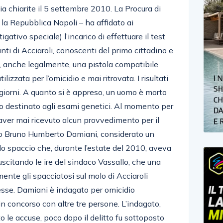
ia chiarite il 5 settembre 2010. La Procura di
la Repubblica Napoli – ha affidato ai
igativo speciale) l’incarico di effettuare il test
ti di Acciaroli, conoscenti del primo cittadino e
o, anche legalmente, una pistola compatibile
lizzata per l’omicidio e mai ritrovata. I risultati
giorni. A quanto si è appreso, un uomo è morto
ievo destinato agli esami genetici. Al momento per
aver mai ricevuto alcun provvedimento per il
iano Bruno Humberto Damiani, considerato un
lo spaccio che, durante l’estate del 2010, aveva
suscitando le ire del sindaco Vassallo, che una
nte gli spacciatosi sul molo di Acciaroli
sse. Damiani è indagato per omicidio
in concorso con altre tre persone. L’indagato,
o le accuse, poco dopo il delitto fu sottoposto