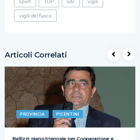
sport
TOP
udc
vigili
vigili del fuoco
Articoli Correlati
PROVINCIA
PICENTINI
Bellizzi: piano triennale per Cooperazione e