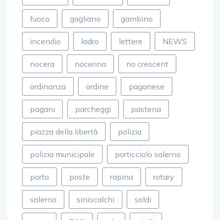
fuoco
gagliano
gambino
incendio
ladro
lettere
NEWS
nocera
nocerina
no crescent
ordinanza
ordine
paganese
pagani
parcheggi
pastena
piazza della libertà
polizia
polizia municipale
porticciolo salerno
porto
poste
rapina
rotary
salerno
siniscalchi
soldi