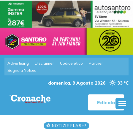
Advertising
Disclaimer
Codice etico
Partner
Segnala Notizia
domenica, 9 Agosto 2026
33 °C
Edicola
NOTIZIE FLASH!