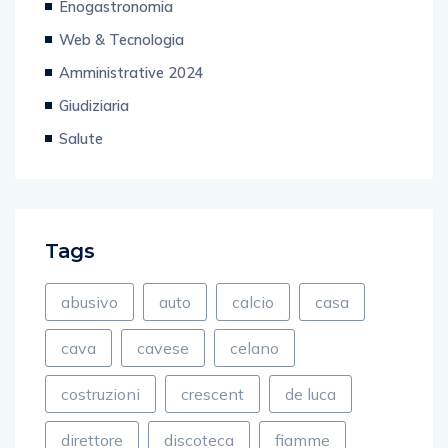
Enogastronomia
Web & Tecnologia
Amministrative 2024
Giudiziaria
Salute
Tags
abusivo
auto
calcio
casa
cava
cavese
celano
costruzioni
crescent
de luca
direttore
discoteca
fiamme