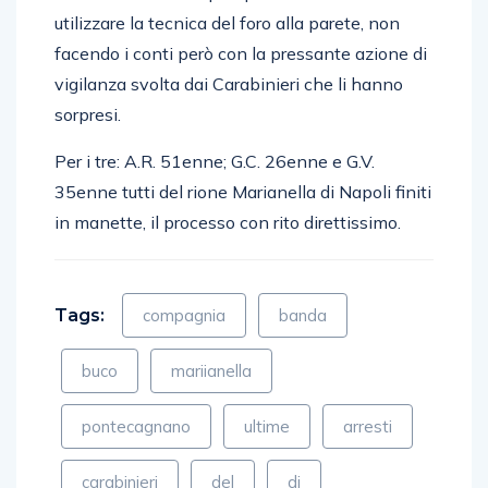
utilizzare la tecnica del foro alla parete, non
facendo i conti però con la pressante azione di
vigilanza svolta dai Carabinieri che li hanno
sorpresi.
Per i tre: A.R. 51enne; G.C. 26enne e G.V.
35enne tutti del rione Marianella di Napoli finiti
in manette, il processo con rito direttissimo.
Tags:
compagnia
banda
buco
mariianella
pontecagnano
ultime
arresti
carabinieri
del
di