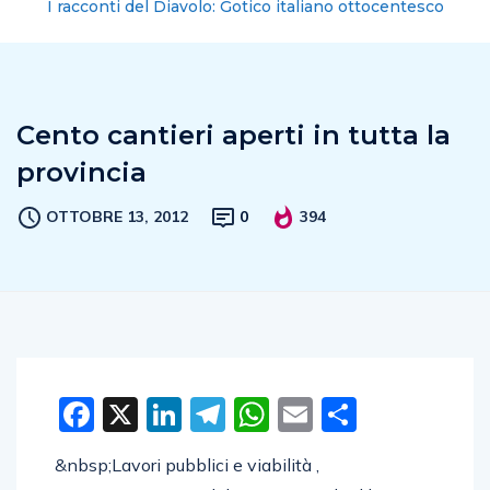
I racconti del Diavolo: Gotico italiano ottocentesco
Cento cantieri aperti in tutta la
provincia
OTTOBRE 13, 2012
0
394
Facebook
X
LinkedIn
Telegram
WhatsApp
Email
Condivid
&nbsp;Lavori pubblici e viabilità ,