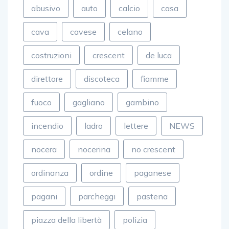
abusivo
auto
calcio
casa
cava
cavese
celano
costruzioni
crescent
de luca
direttore
discoteca
fiamme
fuoco
gagliano
gambino
incendio
ladro
lettere
NEWS
nocera
nocerina
no crescent
ordinanza
ordine
paganese
pagani
parcheggi
pastena
piazza della libertà
polizia