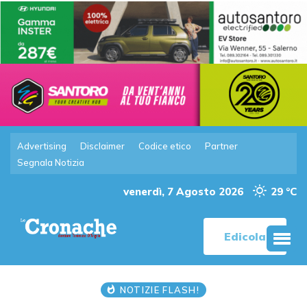
Advertising
Disclaimer
Codice etico
Partner
Segnala Notizia
venerdì, 7 Agosto 2026
29 °C
Edicola
NOTIZIE FLASH!