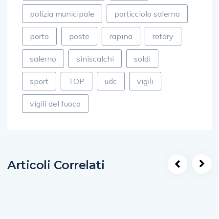
polizia municipale
porticciolo salerno
porto
poste
rapina
rotary
salerno
siniscalchi
soldi
sport
TOP
udc
vigili
vigili del fuoco
Articoli Correlati