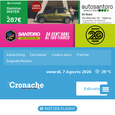
Advertising
Disclaimer
Codice etico
Partner
Segnala Notizia
venerdì, 7 Agosto 2026
29 °C
Edicola
NOTIZIE FLASH!