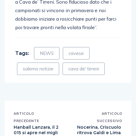
a Cava de’ Tirreni. Sono fiducioso dato che i
campionati si vincono in primavera e noi
dobbiamo iniziare a rosicchiare punti per farci
poi trovare pronti nella volata finale”.
Tags:
NEWS
cavese
salerno notizie
cava de' tirreni
ARTICOLO
ARTICOLO
PRECEDENTE
SUCCESSIVO
Hanball Lanzara, il 2
Nocerina, Criscuolo
015 si apre nel migli
ritrova Galdi e Lima