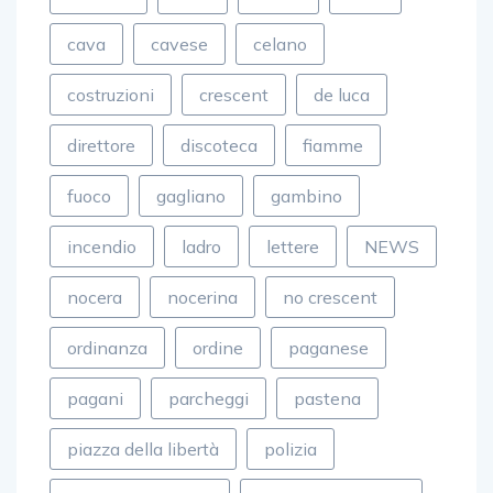
cava
cavese
celano
costruzioni
crescent
de luca
direttore
discoteca
fiamme
fuoco
gagliano
gambino
incendio
ladro
lettere
NEWS
nocera
nocerina
no crescent
ordinanza
ordine
paganese
pagani
parcheggi
pastena
piazza della libertà
polizia