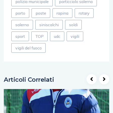
polizia municipale
porticciolo salerno
porto
poste
rapina
rotary
salerno
siniscalchi
soldi
sport
TOP
udc
vigili
vigili del fuoco
Articoli Correlati