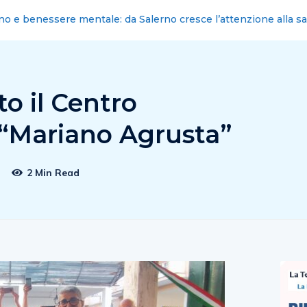
: nominati i nuovi commissari cittadini
o il Centro
 “Mariano Agrusta”
2 Min Read