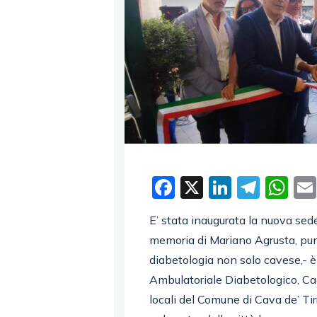
Facebook
X
LinkedI
Tele
W
E’ stata inaugurata la nuova sede
memoria di Mariano Agrusta, punt
diabetologia non solo cavese,- è
Ambulatoriale Diabetologico, Cad 
locali del Comune di Cava de’ Ti