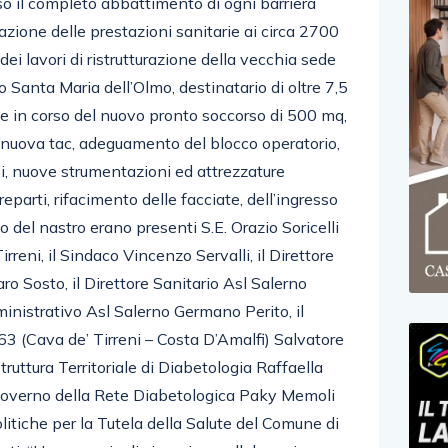
so il completo abbattimento di ogni barriera
azione delle prestazioni sanitarie ai circa 2700
 dei lavori di ristrutturazione della vecchia sede
o Santa Maria dell’Olmo, destinatario di oltre 7,5
one in corso del nuovo pronto soccorso di 500 mq,
 nuova tac, adeguamento del blocco operatorio,
isi, nuove strumentazioni ed attrezzature
 reparti, rifacimento delle facciate, dell’ingresso
io del nastro erano presenti S.E. Orazio Soricelli
rreni, il Sindaco Vincenzo Servalli, il Direttore
o Sosto, il Direttore Sanitario Asl Salerno
ministrativo Asl Salerno Germano Perito, il
 63 (Cava de’ Tirreni – Costa D’Amalfi) Salvatore
truttura Territoriale di Diabetologia Raffaella
Governo della Rete Diabetologica Paky Memoli
olitiche per la Tutela della Salute del Comune di