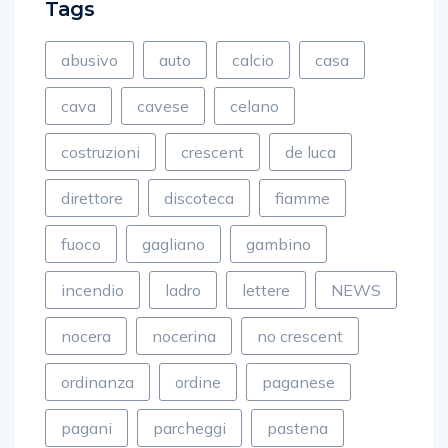
Tags
abusivo
auto
calcio
casa
cava
cavese
celano
costruzioni
crescent
de luca
direttore
discoteca
fiamme
fuoco
gagliano
gambino
incendio
ladro
lettere
NEWS
nocera
nocerina
no crescent
ordinanza
ordine
paganese
pagani
parcheggi
pastena