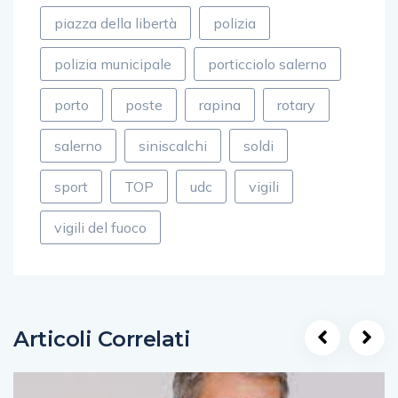
piazza della libertà
polizia
polizia municipale
porticciolo salerno
porto
poste
rapina
rotary
salerno
siniscalchi
soldi
sport
TOP
udc
vigili
vigili del fuoco
Articoli Correlati