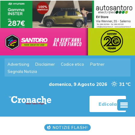
Advertising
Disclaimer
Codice etico
Partner
Segnala Notizia
domenica, 9 Agosto 2026
31 °C
Edicola
NOTIZIE FLASH!