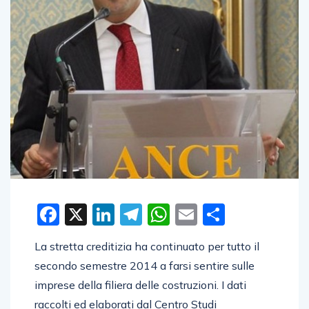
Facebook
X
LinkedIn
Telegram
WhatsApp
Email
Condivid
La stretta creditizia ha continuato per tutto il
secondo semestre 2014 a farsi sentire sulle
imprese della filiera delle costruzioni. I dati
raccolti ed elaborati dal Centro Studi