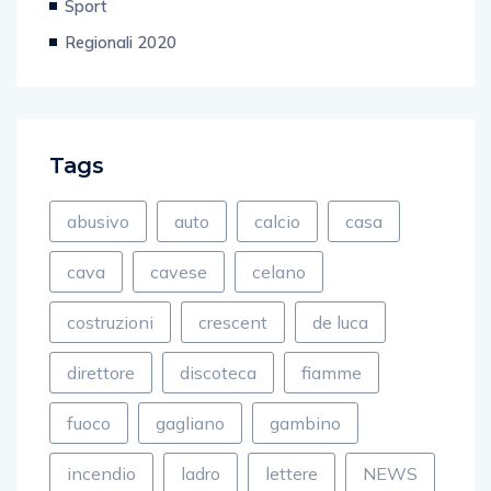
Sport
Regionali 2020
Tags
abusivo
auto
calcio
casa
cava
cavese
celano
costruzioni
crescent
de luca
direttore
discoteca
fiamme
fuoco
gagliano
gambino
incendio
ladro
lettere
NEWS