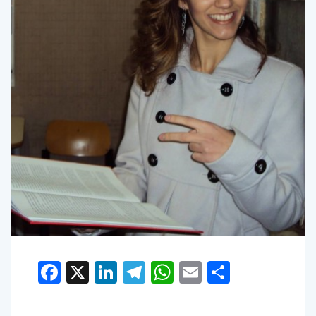
Facebook
X
LinkedIn
Telegram
WhatsApp
Email
Condivid