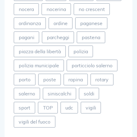
nocera
nocerina
no crescent
ordinanza
ordine
paganese
pagani
parcheggi
pastena
piazza della libertà
polizia
polizia municipale
porticciolo salerno
porto
poste
rapina
rotary
salerno
siniscalchi
soldi
sport
TOP
udc
vigili
vigili del fuoco