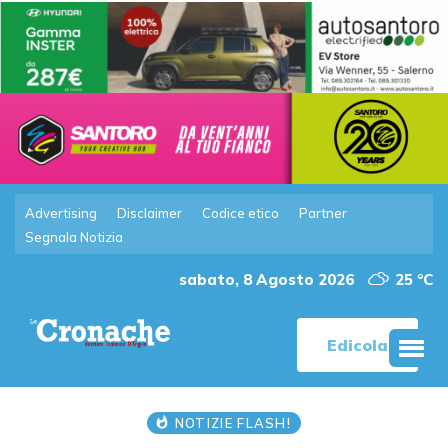
Advertising
Disclaimer
Codice etico
Partner
Segnala Notizia
sabato, 8 Agosto 2026
25 °C
Edicola
NOTIZIE FLASH!