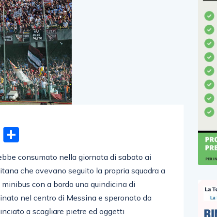
n
gram
hatsApp
Email
Condividi
rebbe consumato nella giornata di sabato ai
rnitana che avevano seguito la propria squadra a
n minibus con a bordo una quindicina di
cinato nel centro di Messina e speronato da
nciato a scagliare pietre ed oggetti