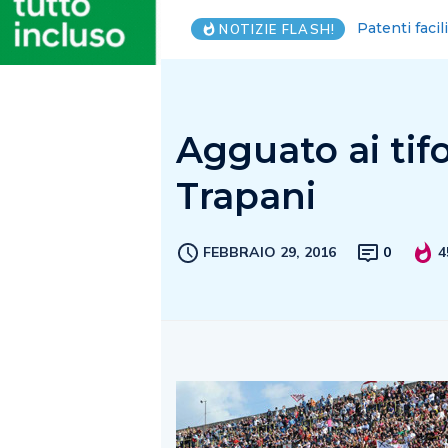
Piantedosi, C
NOTIZIE FLASH!
Agguato ai tifo
Trapani
FEBBRAIO 29, 2016
0
4