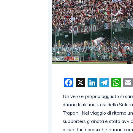
Facebook
X
LinkedI
Tele
W
Un vero e proprio agguato si sa
danni di alcuni tifosi della Sale
Trapani. Nel viaggio di ritorno u
supporters granata è stato avvi
alcuni facinorosi che hanno comi