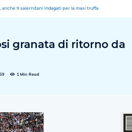
omuni sciolti? Politica faccia di piu’
si granata di ritorno da
59
1 Min Read