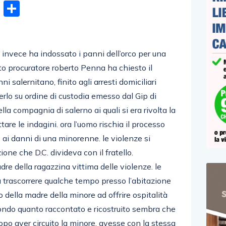
n
gram
hatsApp
Email
Condividi
 invece ha indossato i panni dell’orco per una
uto procuratore roberto Penna ha chiesto il
i salernitano, finito agli arresti domiciliari
erlo su ordine di custodia emesso dal Gip di
ella compagnia di salerno ai quali si era rivolta la
are le indagini. ora l’uomo rischia il processo
 ai danni di una minorenne. le violenze si
ne che D.C. divideva con il fratello.
re della ragazzina vittima delle violenze. le
 trascorrere qualche tempo presso l’abitazione
o della madre della minore ad offrire ospitalità
condo quanto raccontato e ricostruito sembra che
opo aver circuito la minore, avesse con la stessa