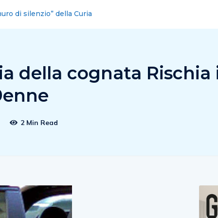
tari Campania, Martusciello ha diviso il partito
lia della cognata Rischia i
9enne
1
2 Min Read