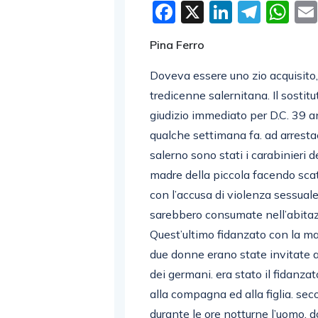
Facebook
X
LinkedI
Tele
W
Pina Ferro
Doveva essere uno zio acquisito,
tredicenne salernitana. Il sostit
giudizio immediato per D.C. 39 ann
qualche settimana fa. ad arresta
salerno sono stati i carabinieri d
madre della piccola facendo scatt
con l’accusa di violenza sessuale
sarebbero consumate nell’abitazio
Quest’ultimo fidanzato con la mad
due donne erano state invitate a
dei germani. era stato il fidanzat
alla compagna ed alla figlia. se
durante le ore notturne l’uomo, d