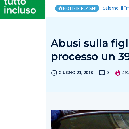
FI: parlamen
NOTIZIE FLASH!
Abusi sulla fig
processo un 3
GIUGNO 21, 2018
0
49