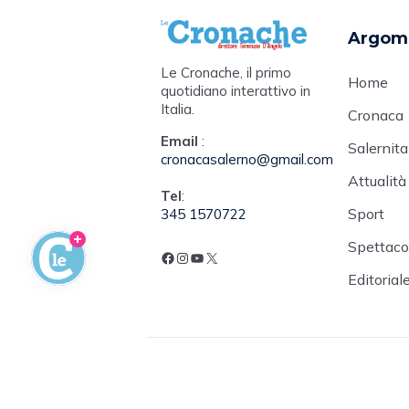
Argom
Le Cronache, il primo
Home
quotidiano interattivo in
Italia.
Cronaca
Email
:
Salernit
cronacasalerno@gmail.com
Attualità
Tel
:
Sport
345 1570722
Spettacol
Editorial
© 2026 Direttore responsabile e So
in 