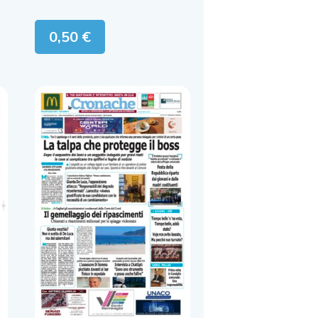
0,50
€