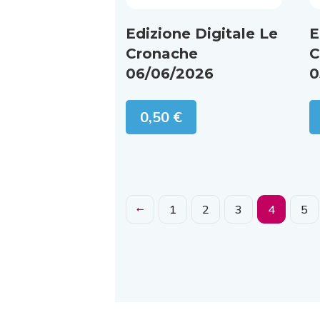
Edizione Digitale Le
E
Cronache
C
06/06/2026
0
0,50
€
1
2
3
4
5