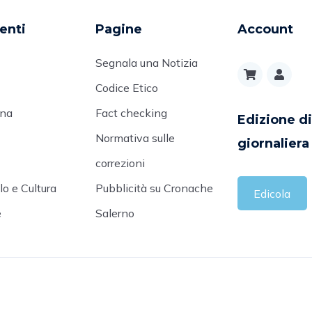
enti
Pagine
Account
Segnala una Notizia
Codice Etico
ana
Fact checking
Edizione di
Normativa sulle
giornaliera
correzioni
o e Cultura
Pubblicità su Cronache
Edicola
e
Salerno
cietà Editrice Tommaso D’Angelo P.IVA: IT05759530651 Regist
data 8.02.2011 - Registro Generale 73/201 Tutti i diritti riserv