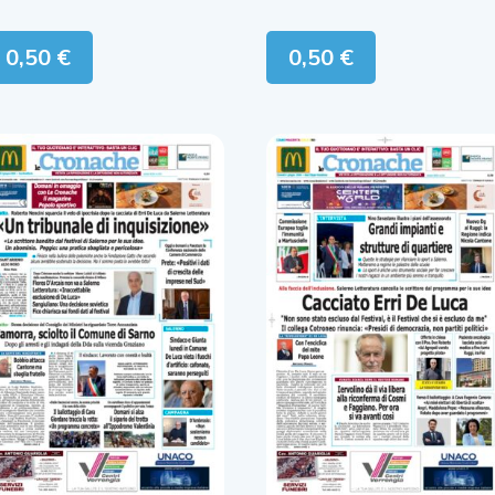
0,50
€
0,50
€