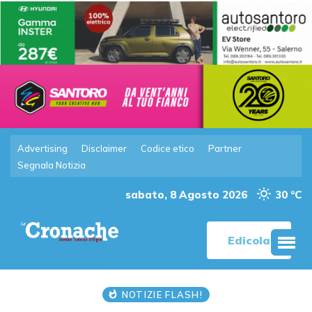
Advertising
Disclaimer
Codice etico
Partner
Segnala Notizia
sabato, 8 Agosto 2026
30 °C
Edicola
NOTIZIE FLASH!