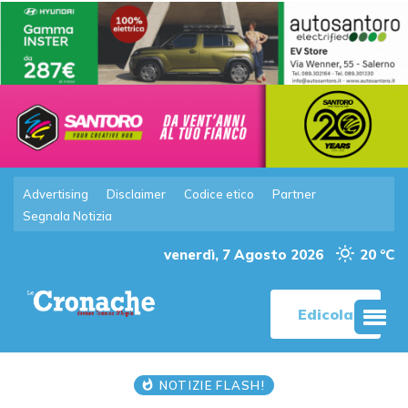
Advertising
Disclaimer
Codice etico
Partner
Segnala Notizia
venerdì, 7 Agosto 2026
20 °C
Edicola
NOTIZIE FLASH!