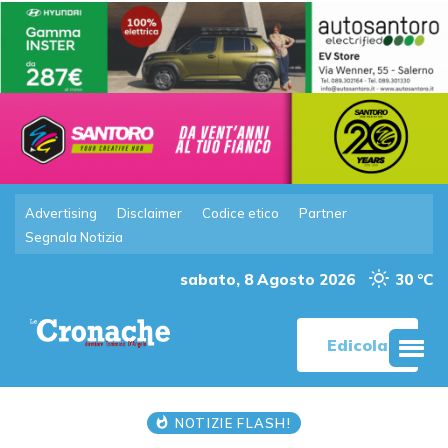
Advertising
Disclaimer
Codice etico
Partner
Segnala Notizia
sabato, 8 Agosto 2026
30 °C
Edicola
NOTIZIE FLASH!