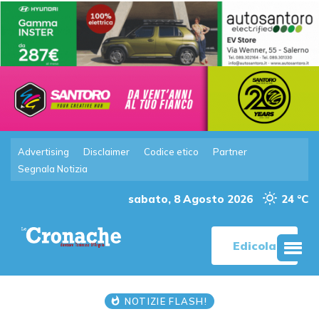
Advertising
Disclaimer
Codice etico
Partner
Segnala Notizia
sabato, 8 Agosto 2026
24 °C
Edicola
NOTIZIE FLASH!