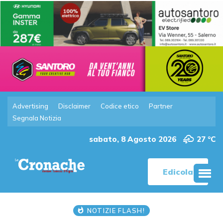
Advertising
Disclaimer
Codice etico
Partner
Segnala Notizia
sabato, 8 Agosto 2026
27 °C
Edicola
NOTIZIE FLASH!