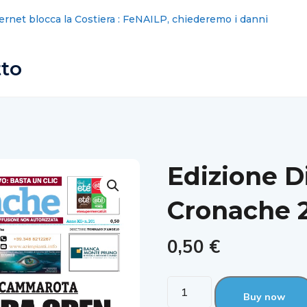
ernet blocca la Costiera : FeNAILP, chiederemo i danni
Cimitero
animali
tto
Edizione D
Cronache 
0,50
€
Buy now