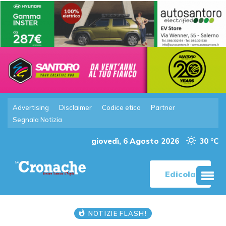
Advertising
Disclaimer
Codice etico
Partner
Segnala Notizia
giovedì, 6 Agosto 2026
30 °C
Edicola
NOTIZIE FLASH!