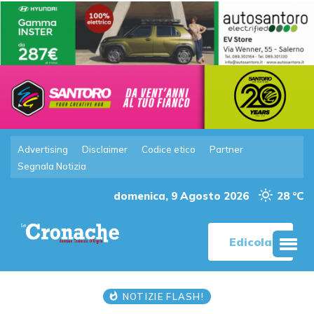
Advertising
Disclaimer
Codice etico
Partner
Segnala Notizia
domenica, 9 Agosto 2026
28 °C
Edicola
NOTIZIE FLASH!