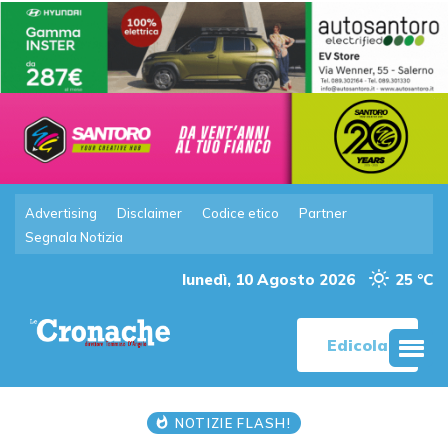
Advertising
Disclaimer
Codice etico
Partner
Segnala Notizia
lunedì, 10 Agosto 2026
25 °C
Edicola
NOTIZIE FLASH!