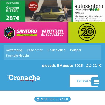
Advertising
Disclaimer
Codice etico
Partner
Segnala Notizia
giovedì, 6 Agosto 2026
21 °C
Edicola
NOTIZIE FLASH!