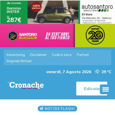
Advertising
Disclaimer
Codice etico
Partner
Segnala Notizia
venerdì, 7 Agosto 2026
29 °C
Edicola
NOTIZIE FLASH!