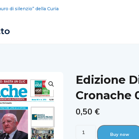
muro di silenzio” della Curia
FI: parlamentari Campania,
Martusciello ha diviso il partito
tto
Edizione D
Cronache 0
0,50
€
Buy now